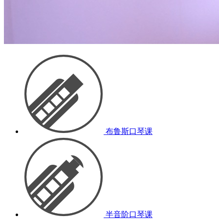
布鲁斯口琴课
半音阶口琴课