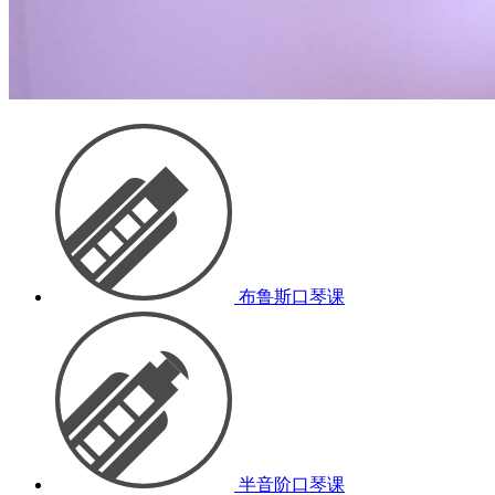
布鲁斯口琴课
半音阶口琴课